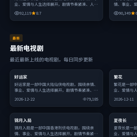
业、爱情与人生选择展开，剧情节奏紧凑、人物
情、事业、
关系鲜明，适合喜欢最近最新电视剧在线观看的
凑、人物关
92,119
8.7
90,349
用户追更观看。
线观看的用
最新
最新电视剧
最近最新上线的电视剧，每日同步更新
NEW
好运家
繁花
好运家是一部中国大陆仙侠电视剧，围绕亲情、
繁花是一部
事业、爱情与人生选择展开，剧情节奏紧凑、人
业、爱情与
物关系鲜明，适合喜欢最近最新电视剧在线观看
关系鲜明，
2026-12-22
79,185
2026-12-11
的用户追更观看。
用户追更观
NEW
锦月入局
夏夜长
锦月入局是一部中国香港刑侦电视剧，围绕亲
夏夜长是一
情、事业、爱情与人生选择展开，剧情节奏紧
业、爱情与