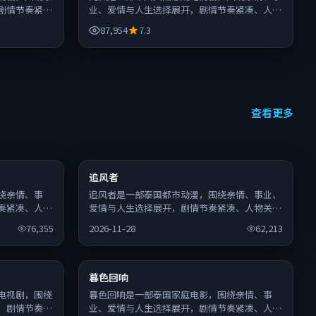
剧情节奏紧
业、爱情与人生选择展开，剧情节奏紧凑、人物
最新电视剧在
关系鲜明，适合喜欢最近最新电视剧在线观看的
87,954
7.3
用户追更观看。
查看更多
NEW
NEW
追风者
绕亲情、事
追风者是一部泰国都市动漫，围绕亲情、事业、
奏紧凑、人物
爱情与人生选择展开，剧情节奏紧凑、人物关系
剧在线观看的
鲜明，适合喜欢最近最新电视剧在线观看的用户
76,355
2026-11-28
62,213
追更观看。
NEW
NEW
暮色回响
电视剧，围绕
暮色回响是一部泰国家庭电影，围绕亲情、事
，剧情节奏紧
业、爱情与人生选择展开，剧情节奏紧凑、人物